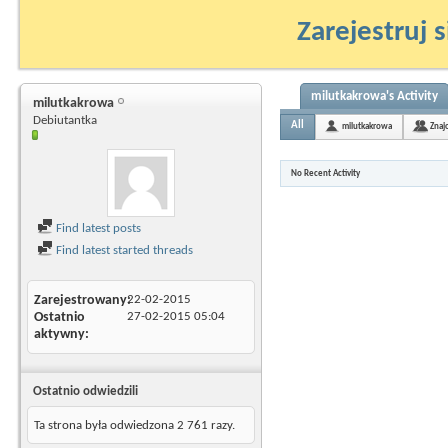
Zarejestruj s
milutkakrowa's Activity
milutkakrowa
Debiutantka
All
milutkakrowa
Znaj
No Recent Activity
Find latest posts
Find latest started threads
Zarejestrowany
22-02-2015
Ostatnio
27-02-2015
05:04
aktywny
Ostatnio odwiedzili
Ta strona była odwiedzona
2 761
razy.