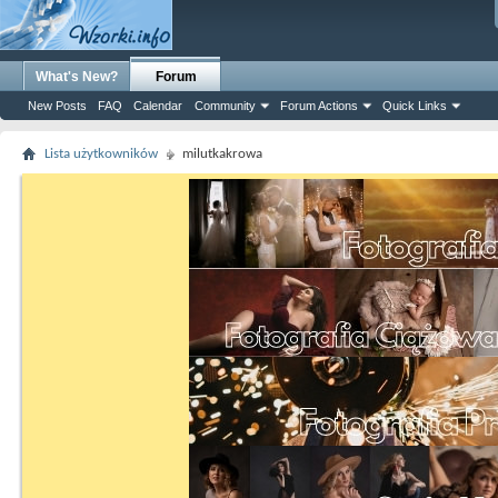
What's New?
Forum
New Posts
FAQ
Calendar
Community
Forum Actions
Quick Links
Lista użytkowników
milutkakrowa