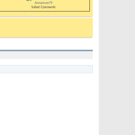
Annamon79
Sabat Czarownic