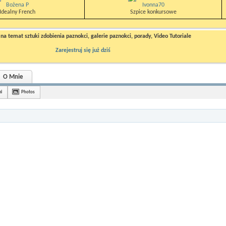
Bożena P
Ivonna70
Idealny French
Szpice konkursowe
a temat sztuki zdobienia paznokci, galerie paznokci, porady, Video Tutoriale
Zarejestruj się już dziś
O Mnie
i
Photos