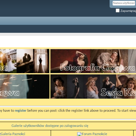
Zapamiętaj
ay have to
register
before you can post: click the register link above to proceed. To start vi
Galerie użytkowników dostępne po zalogowaniu się