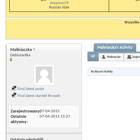
Annamon79
Russian Style
Wszystko n
Maliniaczka's Activity
Maliniaczka
Debiutantka
All
Maliniaczka
Znajom
No Recent Activity
Find latest posts
Find latest started threads
Zarejestrowany
07-04-2015
Ostatnio
07-04-2015
15:27
aktywny
Ostatnio odwiedzili