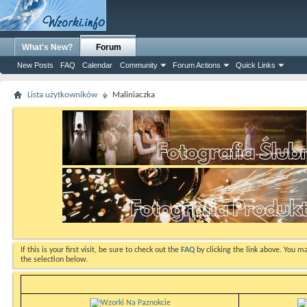
What's New?
Forum
New Posts
FAQ
Calendar
Community
Forum Actions
Quick Links
Lista użytkowników
Maliniaczka
If this is your first visit, be sure to check out the
FAQ
by clicking the link above. You m
the selection below.