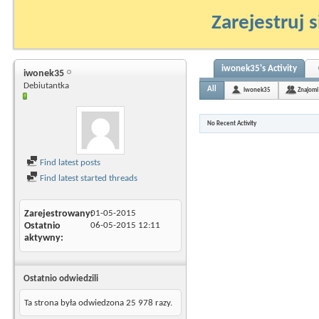
Zarejestruj s
iwonek35's Activity
iwonek35
Debiutantka
All
iwonek35
Znajomi
No Recent Activity
Find latest posts
Find latest started threads
Zarejestrowany
01-05-2015
Ostatnio
06-05-2015
12:11
aktywny
Ostatnio odwiedzili
Ta strona była odwiedzona
25 978
razy.