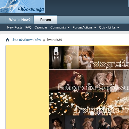
What's New?
Forum
New Posts
FAQ
Calendar
Community
Forum Actions
Quick Links
Lista użytkowników
iwonek35