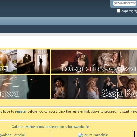
Zapamiętaj
ay have to
register
before you can post: click the register link above to proceed. To start vi
Galerie użytkowników dostępne po zalogowaniu się