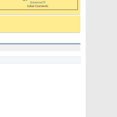
Annamon79
Sabat Czarownic