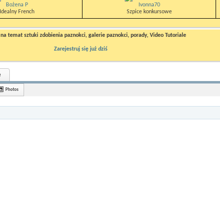
Bożena P
Ivonna70
Idealny French
Szpice konkursowe
a temat sztuki zdobienia paznokci, galerie paznokci, porady, Video Tutoriale
Zarejestruj się już dziś
e
Photos