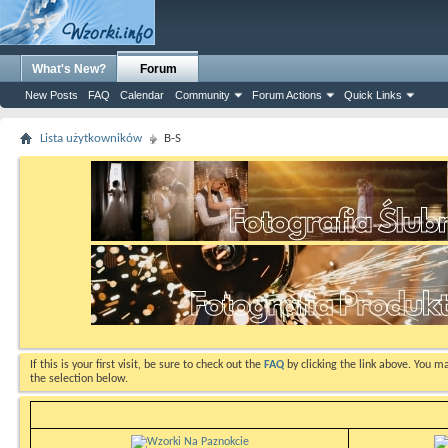
What's New?
Forum
New Posts
FAQ
Calendar
Community
Forum Actions
Quick Links
Lista użytkowników
B-S
If this is your first visit, be sure to check out the
FAQ
by clicking the link above. You m
the selection below.