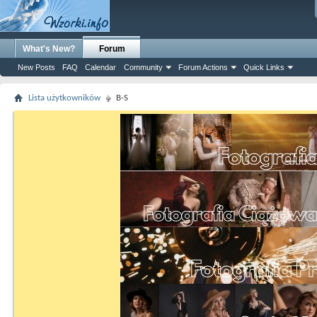
What's New?
Forum
New Posts
FAQ
Calendar
Community
Forum Actions
Quick Links
Lista użytkowników
B-S