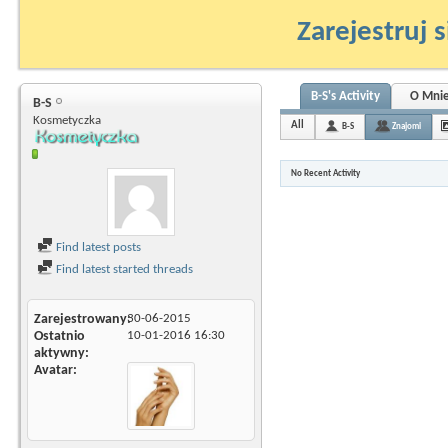
Zarejestruj s
B-S's Activity
O Mni
B-S
Kosmetyczka
All
B-S
Znajomi
No Recent Activity
Find latest posts
Find latest started threads
Zarejestrowany
30-06-2015
Ostatnio
10-01-2016
16:30
aktywny
Avatar