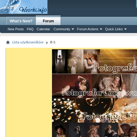
What's New?
Forum
New Posts
FAQ
Calendar
Community
Forum Actions
Quick Links
Lista użytkowników
B-S