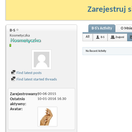
Zarejestruj s
B-S's Activity
O Mni
B-S
Kosmetyczka
All
B-S
Znajomi
No Recent Activity
Find latest posts
Find latest started threads
Zarejestrowany
30-06-2015
Ostatnio
10-01-2016
16:30
aktywny
Avatar