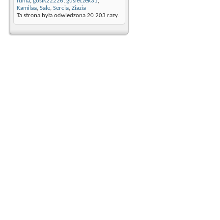
funia
,
gosik22226
,
gusieczek31
,
Kamilaa
,
Sale
,
Sercia
,
Ziazia
Ta strona była odwiedzona
20 203
razy.