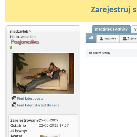
Zarejestruj s
madzivlek's Activity
V
madzivlek
No to..wpadłam
All
madzivlek
Znajomi
No Recent Activity
Find latest posts
Find latest started threads
Zarejestrowany
25-08-2009
Ostatnio
22-03-2015
17:57
aktywny
Avatar