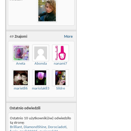
49
Znajomi
More
Aneta
Abonda
nanami7
mariet86
mariolak83
Sildre
Ostatnio odwiedzili
Ostatnio 10 użytkownik(ów) odwiedziło
tą stronę:
Brilliant
,
DiamondShine
,
Dorociadoti
,