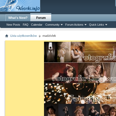
What's New?
Forum
New Posts
FAQ
Calendar
Community
Forum Actions
Quick Links
Lista użytkowników
madzivlek