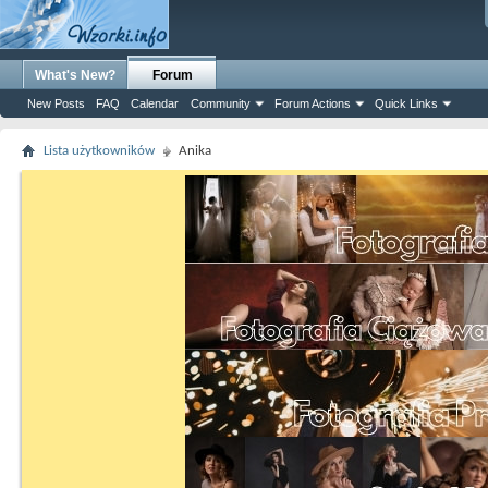
What's New?
Forum
New Posts
FAQ
Calendar
Community
Forum Actions
Quick Links
Lista użytkowników
Anika