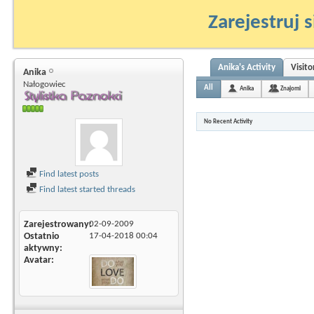
Zarejestruj s
Anika's Activity
Visit
Anika
Nałogowiec
All
Anika
Znajomi
No Recent Activity
Find latest posts
Find latest started threads
Zarejestrowany
02-09-2009
Ostatnio
17-04-2018
00:04
aktywny
Avatar