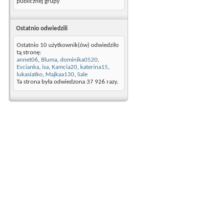
publicznej grupy
Ostatnio odwiedzili
Ostatnio 10 użytkownik(ów) odwiedziło
tą stronę:
annet06
,
Bluma
,
dominika0520
,
Evcianka
,
isa
,
Kamcia20
,
katerina15
,
lukasiatko
,
Majkaa130
,
Sale
Ta strona była odwiedzona
37 926
razy.