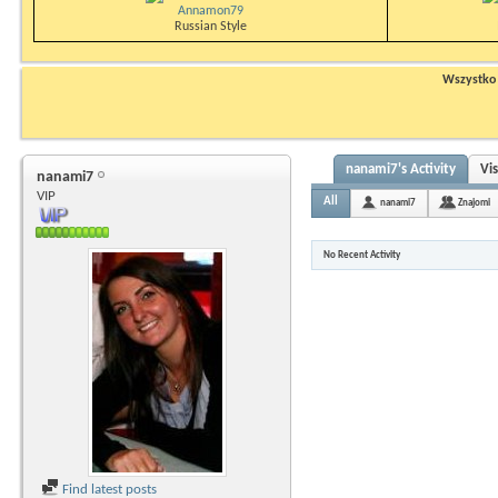
Annamon79
Russian Style
Wszystko n
nanami7's Activity
Vi
nanami7
VIP
All
nanami7
Znajomi
No Recent Activity
Find latest posts