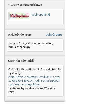
1
Grupy społecznościowe
wielkopolanki
0
Należy do grup
Join Groups
nanami7 nie jest członkiem żadnej
publicznej grupy
Ostatnio odwiedzili
Ostatnio 10 użytkownik(ów) odwiedziło
tą stronę:
Ania_Klys2
,
elzbieta81
,
emilka13
,
enye
,
kokardka
,
Mayday
,
Patii
,
reniusia1002
,
rudzielec
,
xsunnyolciax
Ta strona była odwiedzona
262 402
razy.