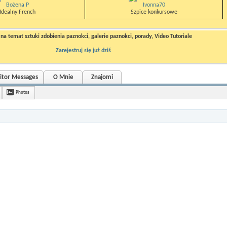
Bożena P
Ivonna70
Idealny French
Szpice konkursowe
a temat sztuki zdobienia paznokci, galerie paznokci, porady, Video Tutoriale
Zarejestruj się już dziś
sitor Messages
O Mnie
Znajomi
Photos