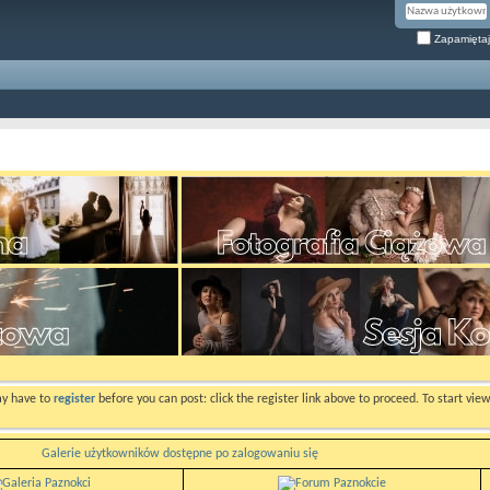
Zapamiętaj
ay have to
register
before you can post: click the register link above to proceed. To start vi
Galerie użytkowników dostępne po zalogowaniu się