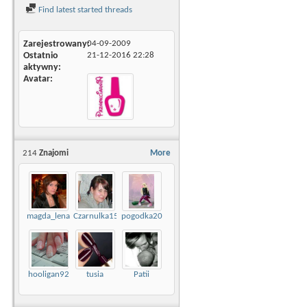
Find latest started threads
Zarejestrowany
04-09-2009
Ostatnio
21-12-2016
22:28
aktywny
Avatar
214
Znajomi
More
magda_lena
Czarnulka1523
pogodka20
hooligan92
tusia
Patii