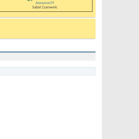
Annamon79
Sabat Czarownic