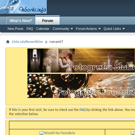
What's New?
Forum
New Posts
FAQ
Calendar
Community
Forum Actions
Quick Links
Lista użytkowników
nanami7
If this is your first visit, be sure to check out the
FAQ
by clicking the link above. You m
the selection below.