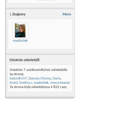
1
Znajomy
More
madzivlek
Ostatnio odwiedzili
Ostatnio 7 użytkownik(ów) odwiedziło
tą stronę:
balonik147
,
Danuta Choma
,
Daria
,
Emist
,
Evelina.J
,
madzivlek
,
mona beauty
Ta strona była odwiedzona
4 822
razy.