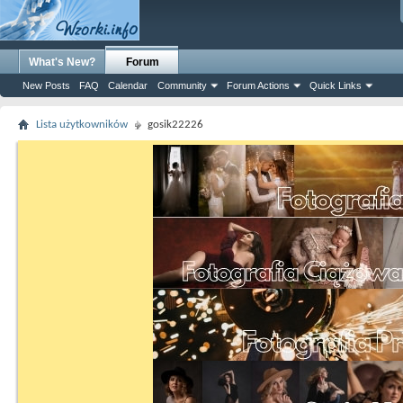
What's New?
Forum
New Posts
FAQ
Calendar
Community
Forum Actions
Quick Links
Lista użytkowników
gosik22226