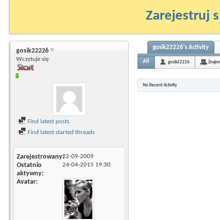
Zarejestruj s
gosik22226's Activity
gosik22226
Wczytuje się
All
gosik22226
Znajo
No Recent Activity
Find latest posts
Find latest started threads
Zarejestrowany
22-09-2009
Ostatnio
24-04-2015
19:30
aktywny
Avatar