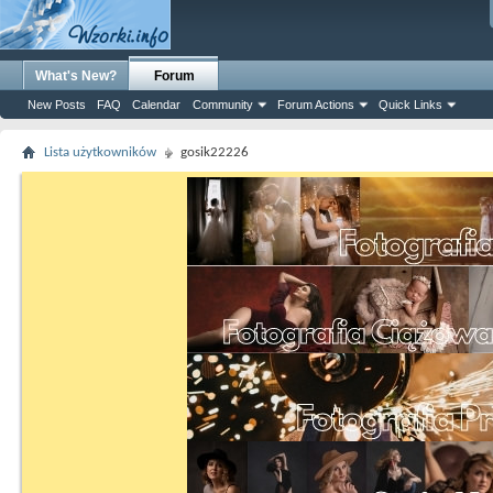
What's New?
Forum
New Posts
FAQ
Calendar
Community
Forum Actions
Quick Links
Lista użytkowników
gosik22226