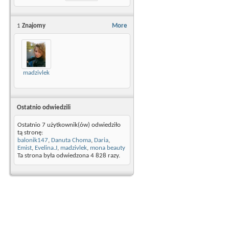
1
Znajomy
More
madzivlek
Ostatnio odwiedzili
Ostatnio 7 użytkownik(ów) odwiedziło
tą stronę:
balonik147
,
Danuta Choma
,
Daria
,
Emist
,
Evelina.J
,
madzivlek
,
mona beauty
Ta strona była odwiedzona
4 828
razy.