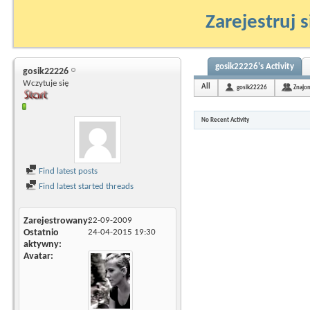
Zarejestruj s
gosik22226's Activity
gosik22226
Wczytuje się
All
gosik22226
Znajo
No Recent Activity
Find latest posts
Find latest started threads
Zarejestrowany
22-09-2009
Ostatnio
24-04-2015
19:30
aktywny
Avatar