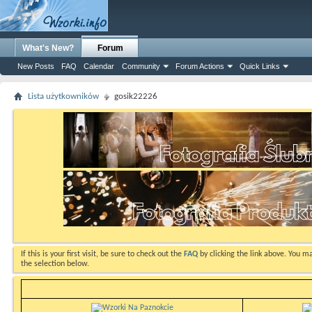
What's New?
Forum
New Posts
FAQ
Calendar
Community
Forum Actions
Quick Links
Lista użytkowników
gosik22226
If this is your first visit, be sure to check out the
FAQ
by clicking the link above. You m
the selection below.