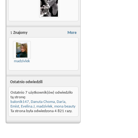
1
Znajomy
More
madzivlek
Ostatnio odwiedzili
Ostatnio 7 użytkownik(ów) odwiedziło
tą stronę:
balonik147
,
Danuta Choma
,
Daria
,
Emist
,
Evelina.J
,
madzivlek
,
mona beauty
Ta strona była odwiedzona
4 821
razy.