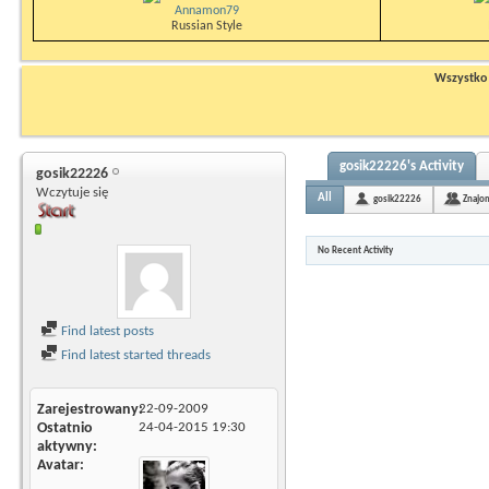
Annamon79
Russian Style
Wszystko n
gosik22226's Activity
gosik22226
Wczytuje się
All
gosik22226
Znajo
No Recent Activity
Find latest posts
Find latest started threads
Zarejestrowany
22-09-2009
Ostatnio
24-04-2015
19:30
aktywny
Avatar