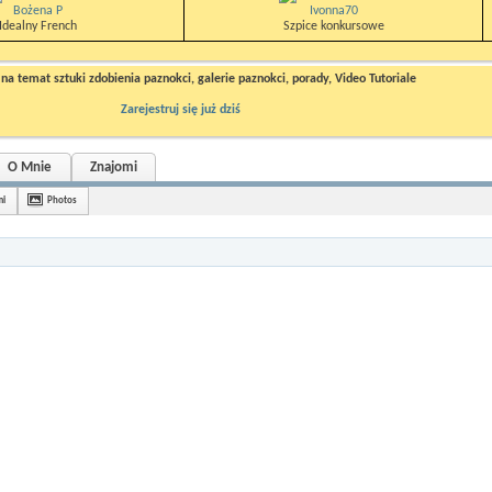
Bożena P
Ivonna70
Idealny French
Szpice konkursowe
a temat sztuki zdobienia paznokci, galerie paznokci, porady, Video Tutoriale
Zarejestruj się już dziś
O Mnie
Znajomi
mi
Photos