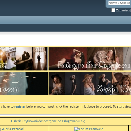
Zapamiętaj
ay have to
register
before you can post: click the register link above to proceed. To start vi
Galerie użytkowników dostępne po zalogowaniu się