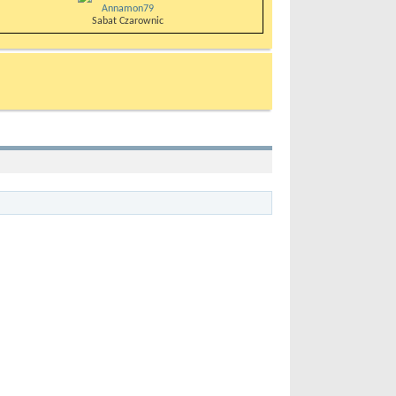
Annamon79
Sabat Czarownic