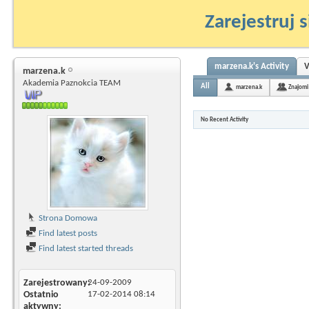
Zarejestruj s
marzena.k's Activity
V
marzena.k
Akademia Paznokcia TEAM
All
marzena.k
Znajomi
No Recent Activity
Strona Domowa
Find latest posts
Find latest started threads
Zarejestrowany
24-09-2009
Ostatnio
17-02-2014
08:14
aktywny