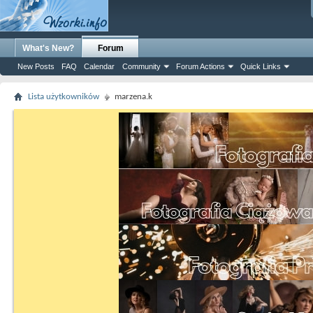
What's New?
Forum
New Posts
FAQ
Calendar
Community
Forum Actions
Quick Links
Lista użytkowników
marzena.k