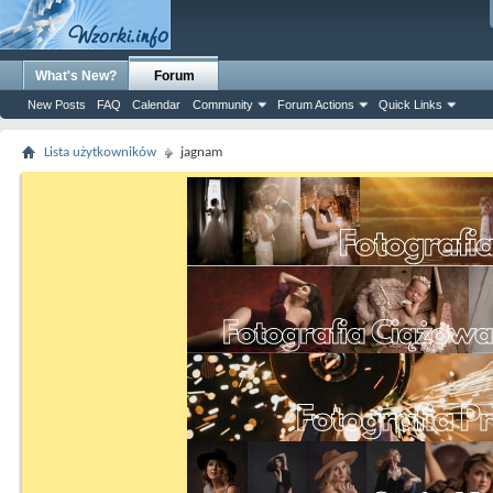
What's New?
Forum
New Posts
FAQ
Calendar
Community
Forum Actions
Quick Links
Lista użytkowników
jagnam