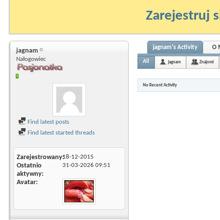
Zarejestruj s
jagnam's Activity
O 
jagnam
Nałogowiec
All
jagnam
Znajomi
No Recent Activity
Find latest posts
Find latest started threads
Zarejestrowany
18-12-2015
Ostatnio
31-03-2026
09:51
aktywny
Avatar