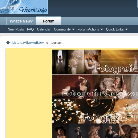
What's New?
Forum
New Posts
FAQ
Calendar
Community
Forum Actions
Quick Links
Lista użytkowników
jagnam