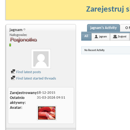
Zarejestruj s
jagnam's Activity
O 
jagnam
Nałogowiec
All
jagnam
Znajomi
No Recent Activity
Find latest posts
Find latest started threads
Zarejestrowany
18-12-2015
Ostatnio
31-03-2026
09:51
aktywny
Avatar