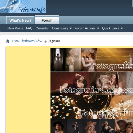
What's New?
Forum
New Posts
FAQ
Calendar
Community
Forum Actions
Quick Links
Lista użytkowników
jagnam