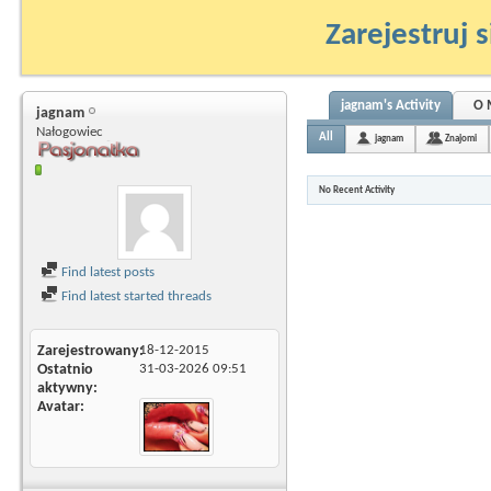
Zarejestruj s
jagnam's Activity
O 
jagnam
Nałogowiec
All
jagnam
Znajomi
No Recent Activity
Find latest posts
Find latest started threads
Zarejestrowany
18-12-2015
Ostatnio
31-03-2026
09:51
aktywny
Avatar