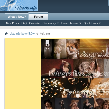
What's New?
Forum
New Posts
FAQ
Calendar
Community
Forum Actions
Quick Links
Lista użytkowników
kejt_em