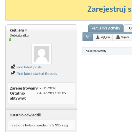
Zarejestruj s
kejt_em's Activity
O
kejt_em
Debiutantka
All
kejt_em
Znajomi
No Recent Activity
Find latest posts
Find latest started threads
Zarejestrowany
02-01-2016
Ostatnio
04-07-2017
13:09
aktywny
Ostatnio odwiedzili
Ta strona była odwiedzona
5 335
razy.