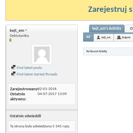
Zarejestruj s
kejt_em's Activity
O
kejt_em
Debiutantka
All
kejt_em
Znajomi
No Recent Activity
Find latest posts
Find latest started threads
Zarejestrowany
02-01-2016
Ostatnio
04-07-2017
13:09
aktywny
Ostatnio odwiedzili
Ta strona była odwiedzona
5 345
razy.