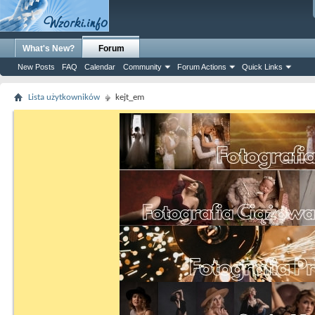
What's New?
Forum
New Posts
FAQ
Calendar
Community
Forum Actions
Quick Links
Lista użytkowników
kejt_em