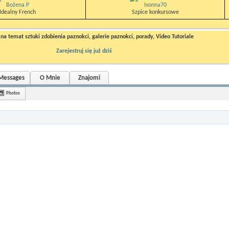
Bożena P
Ivonna70
Idealny French
Szpice konkursowe
a temat sztuki zdobienia paznokci, galerie paznokci, porady, Video Tutoriale
Zarejestruj się już dziś
 Messages
O Mnie
Znajomi
Photos