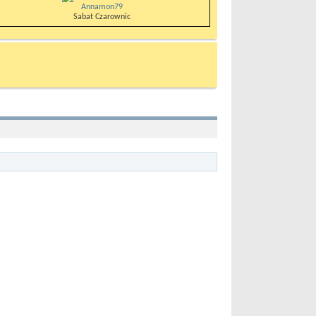
Annamon79
Sabat Czarownic