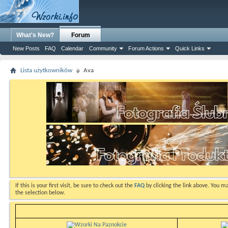
What's New?
Forum
New Posts
FAQ
Calendar
Community
Forum Actions
Quick Links
Lista użytkowników
Ava
If this is your first visit, be sure to check out the
FAQ
by clicking the link above. You m
the selection below.