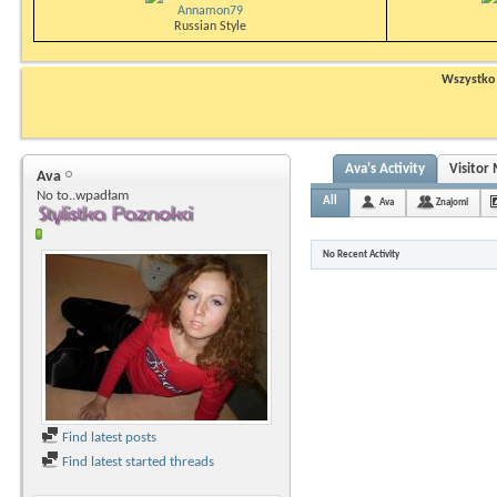
Annamon79
Russian Style
Wszystko n
Ava's Activity
Visitor
Ava
No to..wpadłam
All
Ava
Znajomi
No Recent Activity
Find latest posts
Find latest started threads