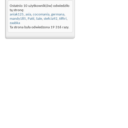
Ostatnio 10 użytkownik(ów) odwiedziło
tą stronę:
aniak125
,
asia
,
cocomania
,
germana
,
mandy185
,
Patii
,
Sale
,
stefcia92
,
tiffiri
,
zaabka
Ta strona była odwiedzona
19 316
razy.