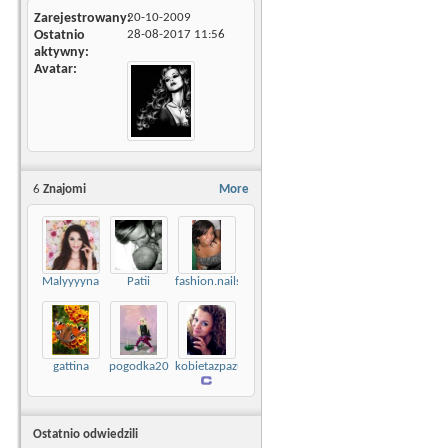
Zarejestrowany
20-10-2009
Ostatnio
28-08-2017
11:56
aktywny
Avatar
6
Znajomi
More
Malyyyyna
Patii
fashion.nails
gattina
pogodka20
kobietazpazurem
Ostatnio odwiedzili