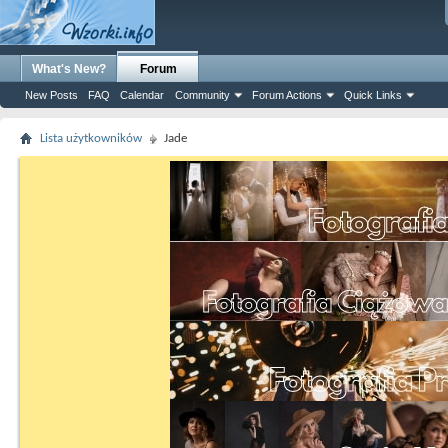
What's New?
Forum
New Posts
FAQ
Calendar
Community
Forum Actions
Quick Links
Lista użytkowników
Jade