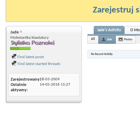
Zarejestruj s
Jade's Activity
O Mn
Jade
Molestantka klawiatury
All
Jade
Photos
No Recent Activity
Find latest posts
Find latest started threads
Zarejestrowany
18-03-2009
Ostatnio
14-05-2016
15:27
aktywny