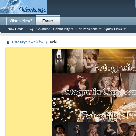
What's New?
Forum
New Posts
FAQ
Calendar
Community
Forum Actions
Quick Links
Lista użytkowników
Jade