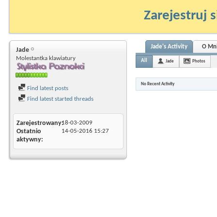
Zarejestruj s
Jade's Activity
O Mn
Jade
Molestantka klawiatury
All
Jade
Photos
No Recent Activity
Find latest posts
Find latest started threads
Zarejestrowany
18-03-2009
Ostatnio
14-05-2016
15:27
aktywny