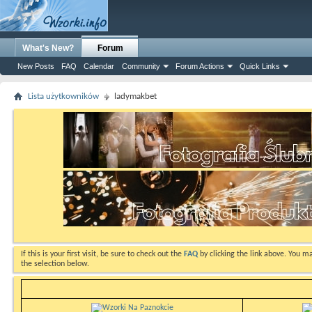
What's New?
Forum
New Posts
FAQ
Calendar
Community
Forum Actions
Quick Links
Lista użytkowników
ladymakbet
If this is your first visit, be sure to check out the
FAQ
by clicking the link above. You m
the selection below.