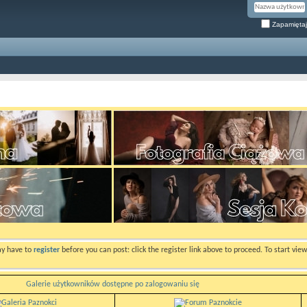
Zapamiętaj
ay have to
register
before you can post: click the register link above to proceed. To start vi
Galerie użytkowników dostępne po zalogowaniu się