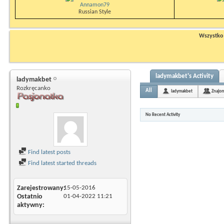
Annamon79
Russian Style
Wszystko n
ladymakbet's Activity
ladymakbet
Rozkręcanko
All
ladymakbet
Znajom
No Recent Activity
Find latest posts
Find latest started threads
Zarejestrowany
15-05-2016
Ostatnio
01-04-2022
11:21
aktywny