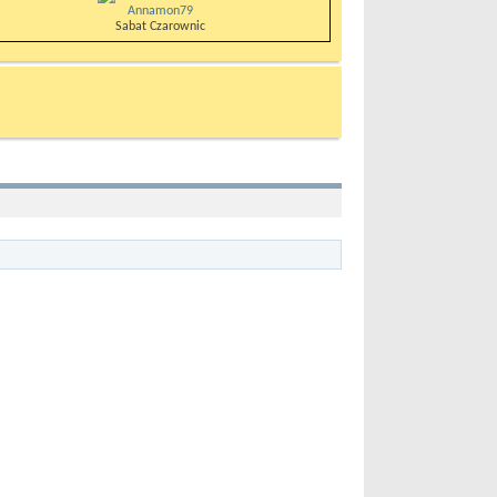
Annamon79
Sabat Czarownic