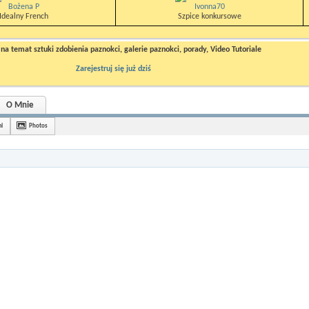
Bożena P
Ivonna70
Idealny French
Szpice konkursowe
a temat sztuki zdobienia paznokci, galerie paznokci, porady, Video Tutoriale
Zarejestruj się już dziś
O Mnie
i
Photos