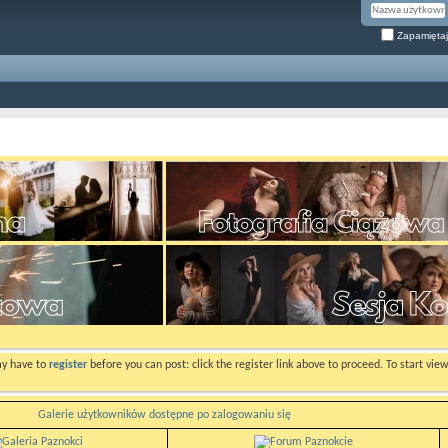
Zapamiętaj
ay have to
register
before you can post: click the register link above to proceed. To start vi
Galerie użytkowników dostępne po zalogowaniu się