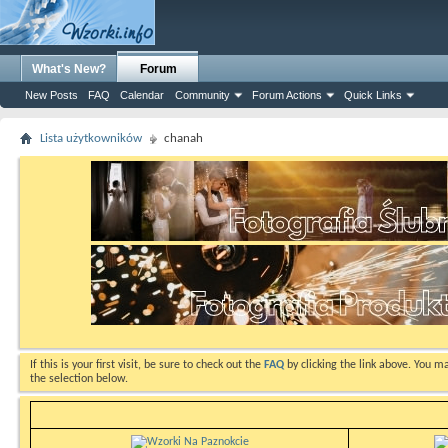
What's New?
Forum
New Posts
FAQ
Calendar
Community
Forum Actions
Quick Links
Lista użytkowników
chanah
If this is your first visit, be sure to check out the
FAQ
by clicking the link above. You m
the selection below.