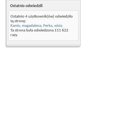
Ostatnio odwiedzili
Ostatnio 4 użytkownik(ów) odwiedziło
tą stronę:
Kamis
,
magadalena
,
Perka
,
wisia
Ta strona była odwiedzona
111 622
razy.