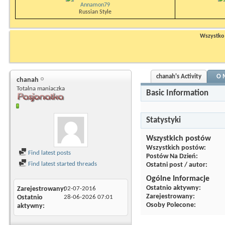
Annamon79
Russian Style
Wszystko n
chanah's Activity
O 
chanah
Totalna maniaczka
Basic Information
Statystyki
Wszystkich postów
Wszystkich postów
Find latest posts
Postów Na Dzień
Find latest started threads
Ostatni post / autor
Ogólne Informacje
Ostatnio aktywny
Zarejestrowany
02-07-2016
Zarejestrowany
Ostatnio
28-06-2026
07:01
Osoby Polecone
aktywny