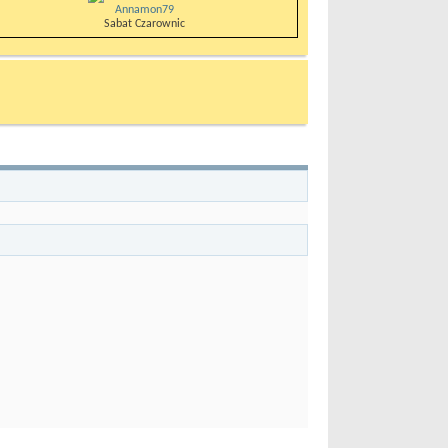
Annamon79
Sabat Czarownic