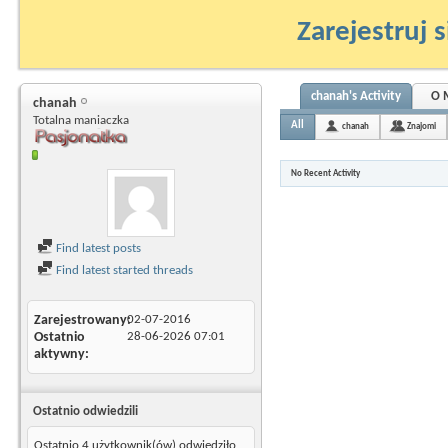
Zarejestruj s
chanah's Activity
O 
chanah
Totalna maniaczka
All
chanah
Znajomi
No Recent Activity
Find latest posts
Find latest started threads
Zarejestrowany
02-07-2016
Ostatnio
28-06-2026
07:01
aktywny
Ostatnio odwiedzili
Ostatnio 4 użytkownik(ów) odwiedziło