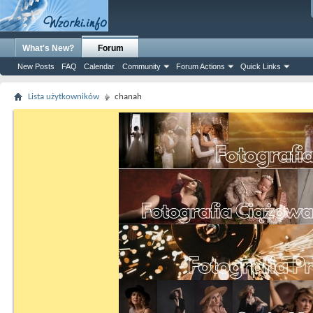
What's New?
Forum
New Posts
FAQ
Calendar
Community
Forum Actions
Quick Links
Lista użytkowników
chanah