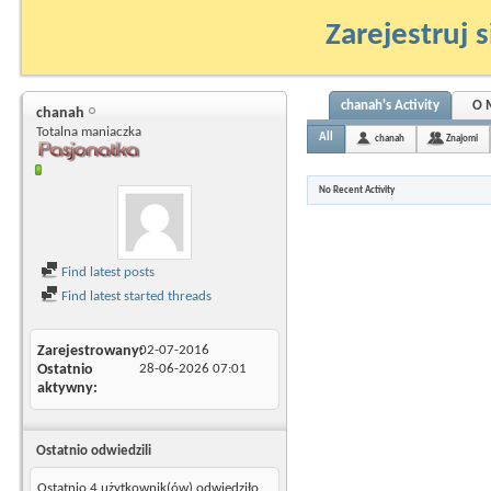
Zarejestruj s
chanah's Activity
O 
chanah
Totalna maniaczka
All
chanah
Znajomi
No Recent Activity
Find latest posts
Find latest started threads
Zarejestrowany
02-07-2016
Ostatnio
28-06-2026
07:01
aktywny
Ostatnio odwiedzili
Ostatnio 4 użytkownik(ów) odwiedziło