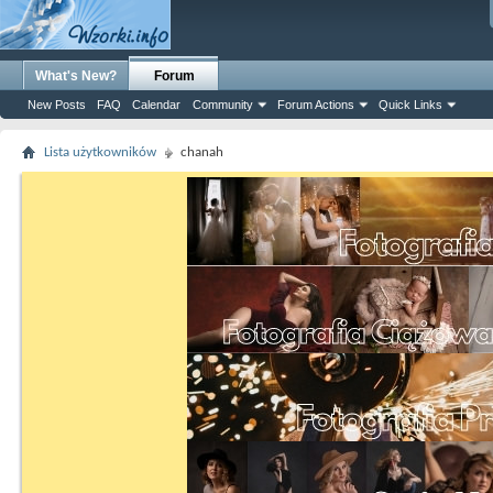
What's New?
Forum
New Posts
FAQ
Calendar
Community
Forum Actions
Quick Links
Lista użytkowników
chanah