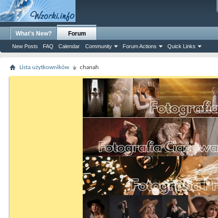
What's New?
Forum
New Posts
FAQ
Calendar
Community
Forum Actions
Quick Links
Lista użytkowników
chanah