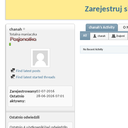
Zarejestruj s
chanah's Activity
O 
chanah
Totalna maniaczka
All
chanah
Znajomi
No Recent Activity
Find latest posts
Find latest started threads
Zarejestrowany
02-07-2016
Ostatnio
28-06-2026
07:01
aktywny
Ostatnio odwiedzili
Ostatnio 4 użytkownik(ów) odwiedziło