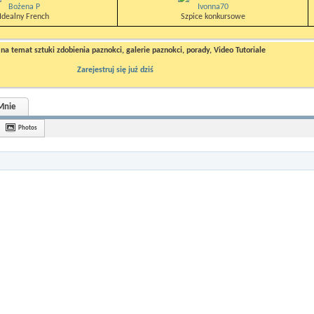
Bożena P
Ivonna70
Idealny French
Szpice konkursowe
a temat sztuki zdobienia paznokci, galerie paznokci, porady, Video Tutoriale
Zarejestruj się już dziś
Mnie
Photos