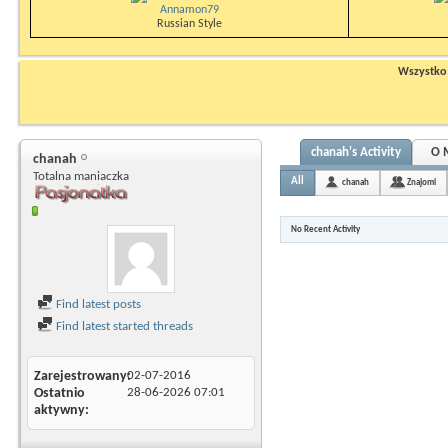
Annamon79
Russian Style
Wszystko n
chanah's Activity
O 
chanah
Totalna maniaczka
All
chanah
Znajomi
No Recent Activity
Find latest posts
Find latest started threads
Zarejestrowany
02-07-2016
Ostatnio
28-06-2026
07:01
aktywny