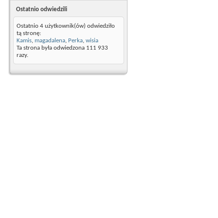
Ostatnio odwiedzili
Ostatnio 4 użytkownik(ów) odwiedziło
tą stronę:
Kamis
,
magadalena
,
Perka
,
wisia
Ta strona była odwiedzona
111 933
razy.