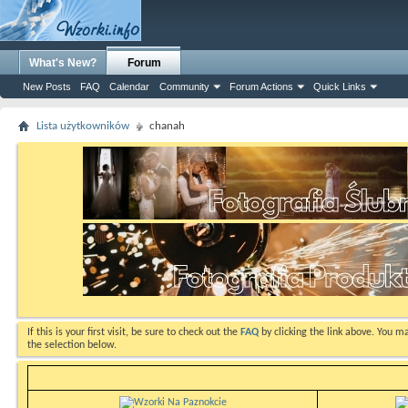
What's New?
Forum
New Posts
FAQ
Calendar
Community
Forum Actions
Quick Links
Lista użytkowników
chanah
If this is your first visit, be sure to check out the
FAQ
by clicking the link above. You m
the selection below.