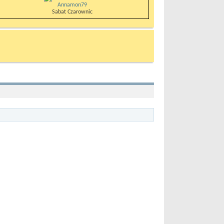
Annamon79
Sabat Czarownic