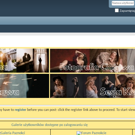
Zapamiętaj
ay have to
register
before you can post: click the register link above to proceed. To start vi
Galerie użytkowników dostępne po zalogowaniu się