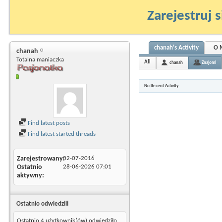
Zarejestruj s
chanah's Activity
O 
chanah
Totalna maniaczka
All
chanah
Znajomi
No Recent Activity
Find latest posts
Find latest started threads
Zarejestrowany
02-07-2016
Ostatnio
28-06-2026
07:01
aktywny
Ostatnio odwiedzili
Ostatnio 4 użytkownik(ów) odwiedziło