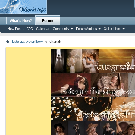
What's New?
Forum
New Posts
FAQ
Calendar
Community
Forum Actions
Quick Links
Lista użytkowników
chanah