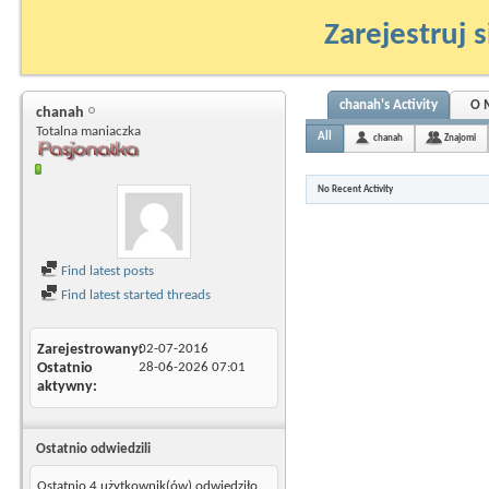
Zarejestruj s
chanah's Activity
O 
chanah
Totalna maniaczka
All
chanah
Znajomi
No Recent Activity
Find latest posts
Find latest started threads
Zarejestrowany
02-07-2016
Ostatnio
28-06-2026
07:01
aktywny
Ostatnio odwiedzili
Ostatnio 4 użytkownik(ów) odwiedziło