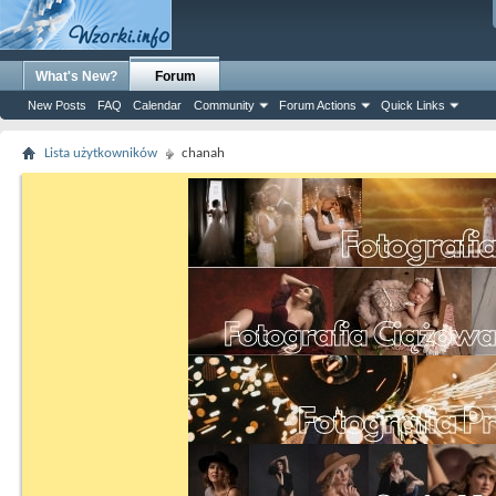
What's New?
Forum
New Posts
FAQ
Calendar
Community
Forum Actions
Quick Links
Lista użytkowników
chanah