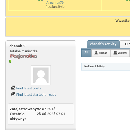
Annamon79
Russian Style
Wszystko n
chanah's Activity
O 
chanah
Totalna maniaczka
All
chanah
Znajomi
No Recent Activity
Find latest posts
Find latest started threads
Zarejestrowany
02-07-2016
Ostatnio
28-06-2026
07:01
aktywny