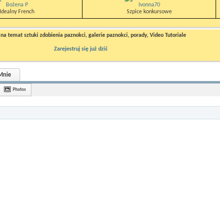
Bożena P
Ivonna70
Idealny French
Szpice konkursowe
a temat sztuki zdobienia paznokci, galerie paznokci, porady, Video Tutoriale
Zarejestruj się już dziś
Mnie
Photos