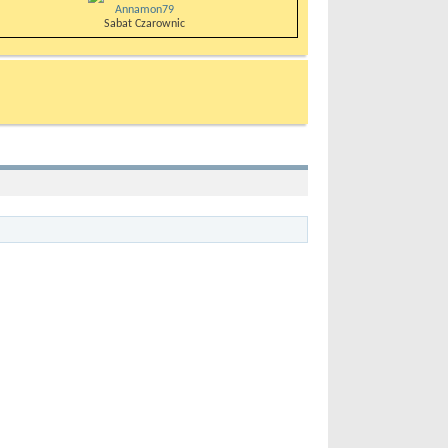
Annamon79
Sabat Czarownic