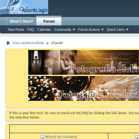
What's New?
Forum
New Posts
FAQ
Calendar
Community
Forum Actions
Quick Links
Lista użytkowników
chanah
If this is your first visit, be sure to check out the
FAQ
by clicking the link above. You m
the selection below.