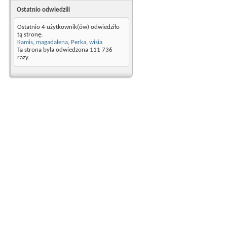
Ostatnio odwiedzili
Ostatnio 4 użytkownik(ów) odwiedziło
tą stronę:
Kamis
,
magadalena
,
Perka
,
wisia
Ta strona była odwiedzona
111 736
razy.