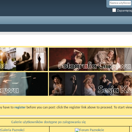
Zapamiętaj
ay have to
register
before you can post: click the register link above to proceed. To start vi
Galerie użytkowników dostępne po zalogowaniu się