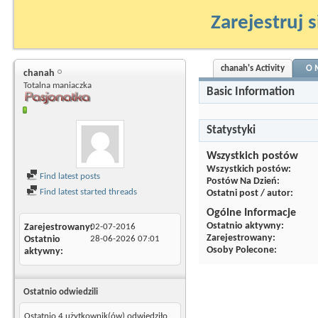
Zarejestruj s
chanah's Activity
O 
chanah
Totalna maniaczka
Basic Information
Statystyki
Wszystkich postów
Wszystkich postów
Find latest posts
Postów Na Dzień
Find latest started threads
Ostatni post / autor
Ogólne Informacje
Ostatnio aktywny
Zarejestrowany
02-07-2016
Zarejestrowany
Ostatnio
28-06-2026
07:01
Osoby Polecone
aktywny
Ostatnio odwiedzili
Ostatnio 4 użytkownik(ów) odwiedziło