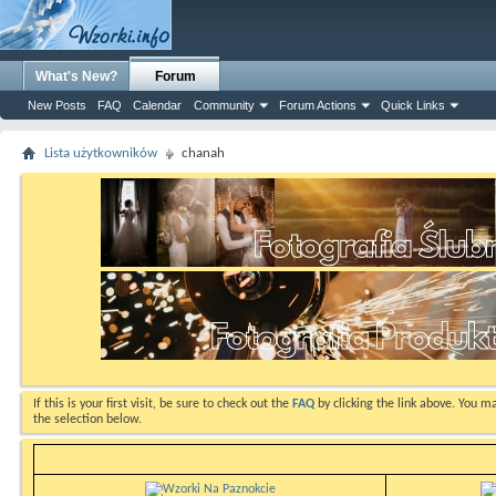
What's New?
Forum
New Posts
FAQ
Calendar
Community
Forum Actions
Quick Links
Lista użytkowników
chanah
If this is your first visit, be sure to check out the
FAQ
by clicking the link above. You m
the selection below.