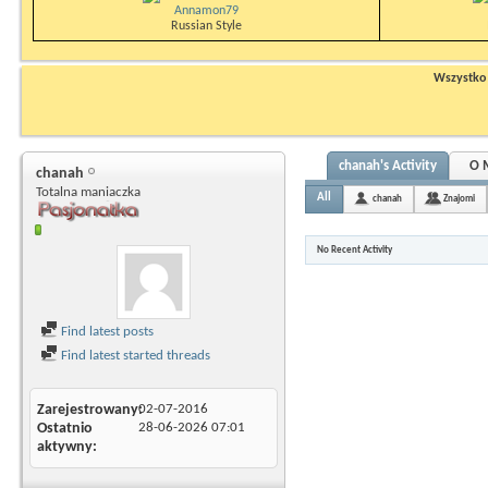
Annamon79
Russian Style
Wszystko n
chanah's Activity
O 
chanah
Totalna maniaczka
All
chanah
Znajomi
No Recent Activity
Find latest posts
Find latest started threads
Zarejestrowany
02-07-2016
Ostatnio
28-06-2026
07:01
aktywny