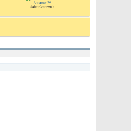
Annamon79
Sabat Czarownic