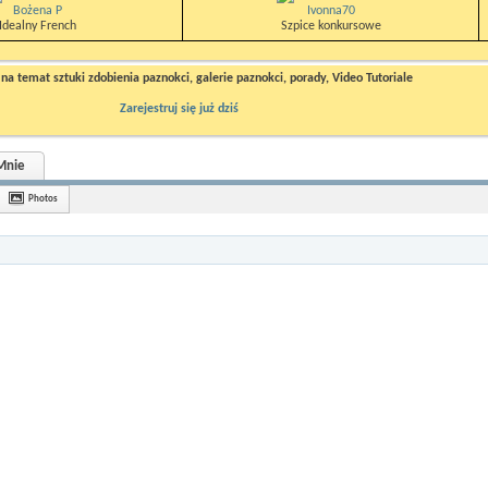
Bożena P
Ivonna70
Idealny French
Szpice konkursowe
a temat sztuki zdobienia paznokci, galerie paznokci, porady, Video Tutoriale
Zarejestruj się już dziś
Mnie
Photos