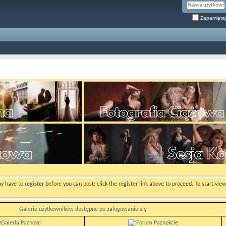
Zapamiętaj
ay have to
register
before you can post: click the register link above to proceed. To start vi
Galerie użytkowników dostępne po zalogowaniu się