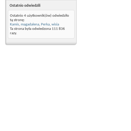
Ostatnio odwiedzili
Ostatnio 4 użytkownik(ów) odwiedziło
tą stronę:
Kamis
,
magadalena
,
Perka
,
wisia
Ta strona była odwiedzona
111 836
razy.