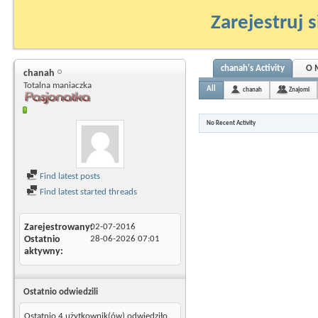
Zarejestruj s
chanah's Activity
O 
chanah
Totalna maniaczka
All
chanah
Znajomi
No Recent Activity
Find latest posts
Find latest started threads
Zarejestrowany
02-07-2016
Ostatnio
28-06-2026
07:01
aktywny
Ostatnio odwiedzili
Ostatnio 4 użytkownik(ów) odwiedziło