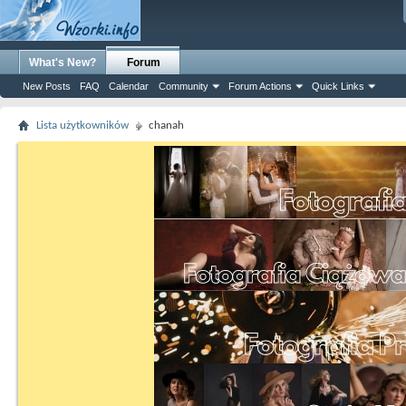
What's New?
Forum
New Posts
FAQ
Calendar
Community
Forum Actions
Quick Links
Lista użytkowników
chanah