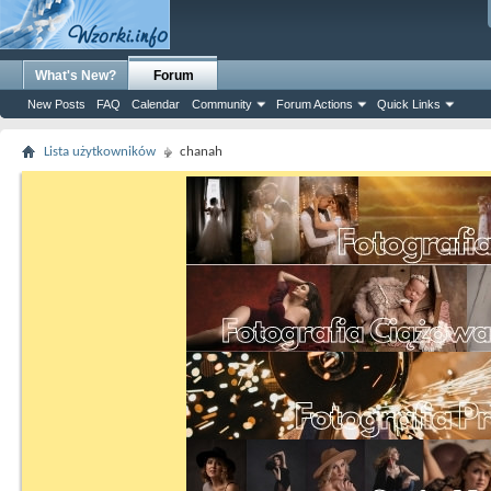
What's New?
Forum
New Posts
FAQ
Calendar
Community
Forum Actions
Quick Links
Lista użytkowników
chanah