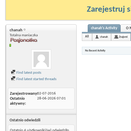
Zarejestruj s
chanah's Activity
O 
chanah
Totalna maniaczka
All
chanah
Znajomi
No Recent Activity
Find latest posts
Find latest started threads
Zarejestrowany
02-07-2016
Ostatnio
28-06-2026
07:01
aktywny
Ostatnio odwiedzili
Ostatnio 4 użytkownik(ów) odwiedziło