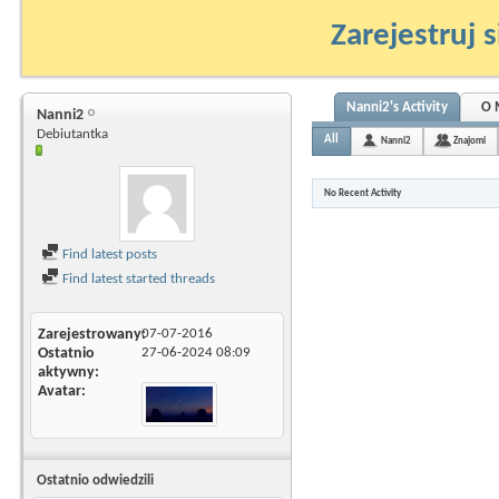
Zarejestruj s
Nanni2's Activity
O 
Nanni2
Debiutantka
All
Nanni2
Znajomi
No Recent Activity
Find latest posts
Find latest started threads
Zarejestrowany
07-07-2016
Ostatnio
27-06-2024
08:09
aktywny
Avatar
Ostatnio odwiedzili