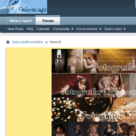
What's New?
Forum
New Posts
FAQ
Calendar
Community
Forum Actions
Quick Links
Lista użytkowników
Nanni2