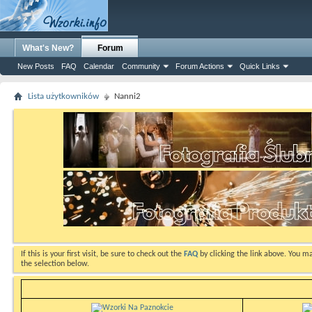
What's New?
Forum
New Posts
FAQ
Calendar
Community
Forum Actions
Quick Links
Lista użytkowników
Nanni2
If this is your first visit, be sure to check out the
FAQ
by clicking the link above. You m
the selection below.