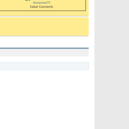
Annamon79
Sabat Czarownic