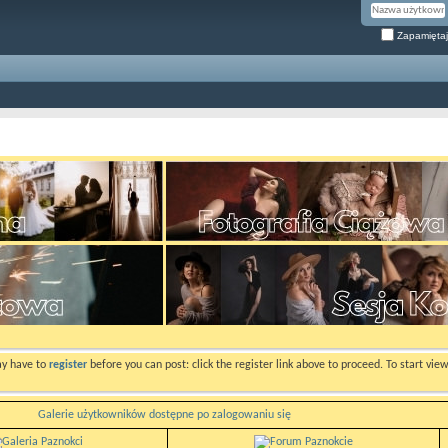
Zapamiętaj
ay have to
register
before you can post: click the register link above to proceed. To start vi
Galerie użytkowników dostępne po zalogowaniu się