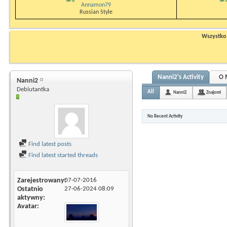
Annamon79
Russian Style
Wszystko n
Nanni2's Activity
O 
Nanni2
Debiutantka
All
Nanni2
Znajomi
No Recent Activity
Find latest posts
Find latest started threads
Zarejestrowany
07-07-2016
Ostatnio
27-06-2024
08:09
aktywny
Avatar