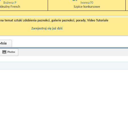
Bożena P
Ivonna70
Idealny French
Szpice konkursowe
a temat sztuki zdobienia paznokci, galerie paznokci, porady, Video Tutoriale
Zarejestruj się już dziś
Mnie
Photos