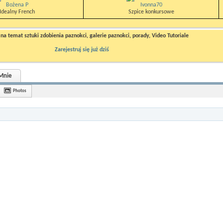
Bożena P
Ivonna70
Idealny French
Szpice konkursowe
a temat sztuki zdobienia paznokci, galerie paznokci, porady, Video Tutoriale
Zarejestruj się już dziś
Mnie
Photos