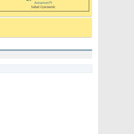
Annamon79
Sabat Czarownic