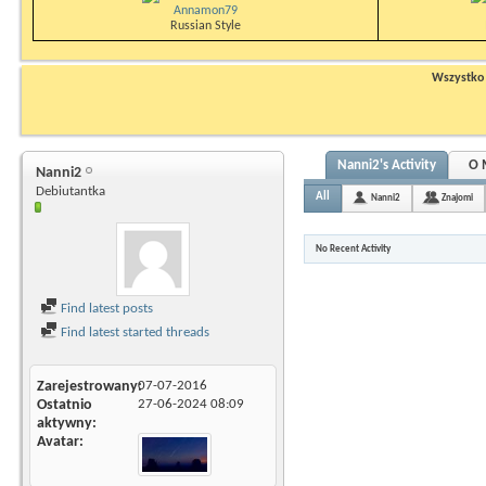
Annamon79
Russian Style
Wszystko n
Nanni2's Activity
O 
Nanni2
Debiutantka
All
Nanni2
Znajomi
No Recent Activity
Find latest posts
Find latest started threads
Zarejestrowany
07-07-2016
Ostatnio
27-06-2024
08:09
aktywny
Avatar