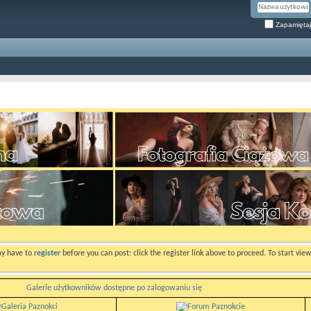
Zapamiętaj
ay have to
register
before you can post: click the register link above to proceed. To start vi
Galerie użytkowników dostępne po zalogowaniu się