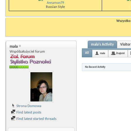
Annamon79
Russian Style
Wszystko n
mala's Activity
Visito
mala
Współzałożyciel forum
All
mala
Znajomi
No Recent Activity
Strona Domowa
Find latest posts
Find latest started threads