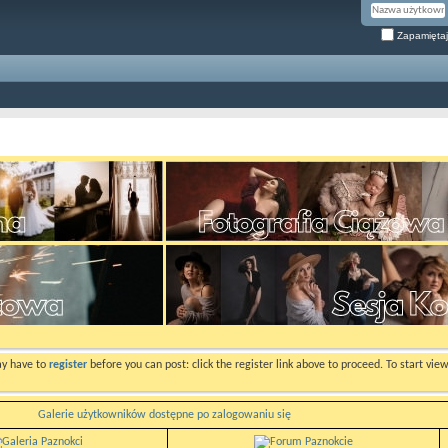
Zapamiętaj
ay have to
register
before you can post: click the register link above to proceed. To start vi
Galerie użytkowników dostępne po zalogowaniu się