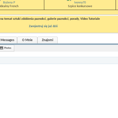
Bożena P
Ivonna70
Idealny French
Szpice konkursowe
a temat sztuki zdobienia paznokci, galerie paznokci, porady, Video Tutoriale
Zarejestruj się już dziś
r Messages
O Mnie
Znajomi
Photos