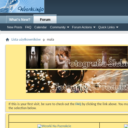
What's New?
Forum
New Posts
FAQ
Calendar
Community
Forum Actions
Quick Links
Lista użytkowników
mala
If this is your first visit, be sure to check out the
FAQ
by clicking the link above. You m
the selection below.