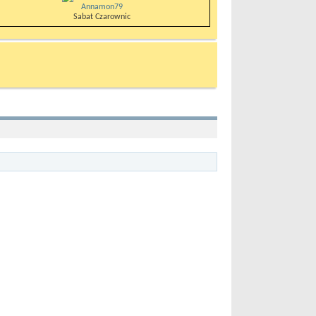
Annamon79
Sabat Czarownic