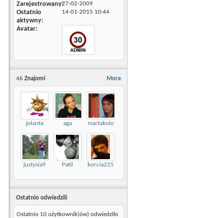
Zarejestrowany
27-02-2009
Ostatnio
14-01-2015
10:44
aktywny
Avatar
46
Znajomi
More
jolanta
aga
martakolo
justysia9
Patii
korcia225
Ostatnio odwiedzili
Ostatnio 10 użytkownik(ów) odwiedziło