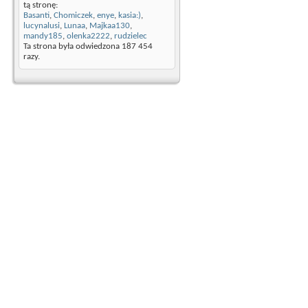
tą stronę:
Basanti
,
Chomiczek
,
enye
,
kasia:)
,
lucynalusi
,
Lunaa
,
Majkaa130
,
mandy185
,
olenka2222
,
rudzielec
Ta strona była odwiedzona
187 454
razy.