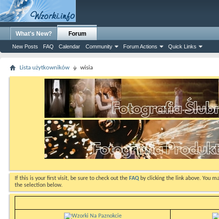
What's New?
Forum
New Posts
FAQ
Calendar
Community
Forum Actions
Quick Links
Lista użytkowników
wisia
If this is your first visit, be sure to check out the
FAQ
by clicking the link above. You m
the selection below.