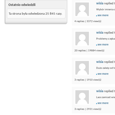
wisia
replied 
Ostatnio odwiedzili
Wybór imienia dl
Ta strona była odwiedzona
25 845
razy.
see more
4 replies | 3372 view(s)
wisia
replied 
Problemy z zębam
see more
20 replies | 19884 view(s)
wisia
replied 
Dużo zależy od t
see more
3 replies | 1910 view(s)
wisia
replied 
Laos zamiast wi
see more
3 replies | 2931 view(s)