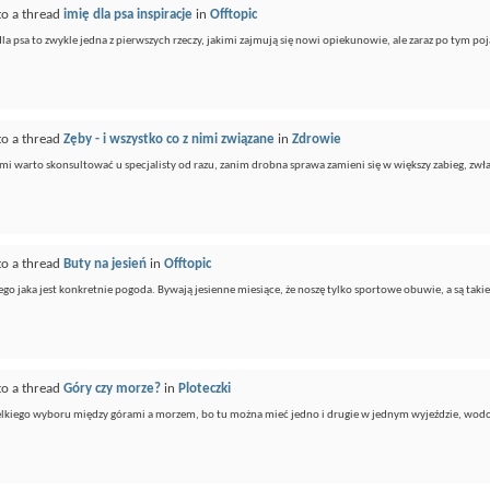
to a thread
imię dla psa inspiracje
in
Offtopic
a psa to zwykle jedna z pierwszych rzeczy, jakimi zajmują się nowi opiekunowie, ale zaraz po tym poja
to a thread
Zęby - i wszystko co z nimi związane
in
Zdrowie
i warto skonsultować u specjalisty od razu, zanim drobna sprawa zamieni się w większy zabieg, zwłas
to a thread
Buty na jesień
in
Offtopic
ego jaka jest konkretnie pogoda. Bywają jesienne miesiące, że noszę tylko sportowe obuwie, a są taki
to a thread
Góry czy morze?
in
Ploteczki
elkiego wyboru między górami a morzem, bo tu można mieć jedno i drugie w jednym wyjeździe, wodos