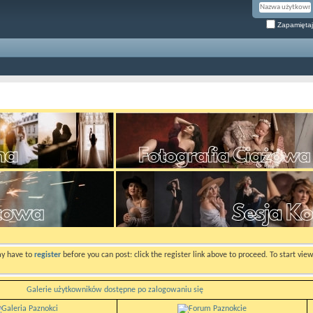
Zapamiętaj
ay have to
register
before you can post: click the register link above to proceed. To start vi
Galerie użytkowników dostępne po zalogowaniu się