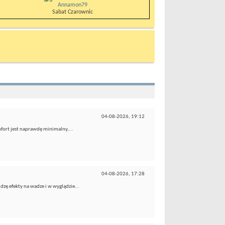
Annamon79
Sabat Czarownic
04-08-2026,
19:12
fort jest naprawdę minimalny,...
04-08-2026,
17:28
dzę efekty na wadze i w wyglądzie...