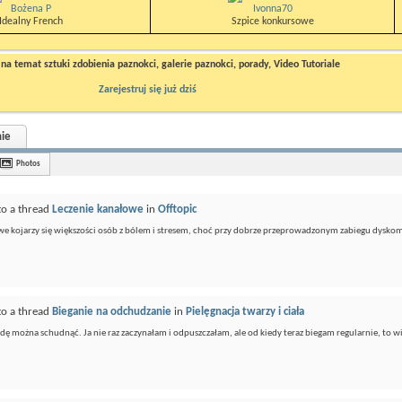
Bożena P
Ivonna70
Idealny French
Szpice konkursowe
a temat sztuki zdobienia paznokci, galerie paznokci, porady, Video Tutoriale
Zarejestruj się już dziś
ie
Photos
to a thread
Leczenie kanałowe
in
Offtopic
we kojarzy się większości osób z bólem i stresem, choć przy dobrze przeprowadzonym zabiegu dyskom
to a thread
Bieganie na odchudzanie
in
Pielęgnacja twarzy i ciała
ę można schudnąć. Ja nie raz zaczynałam i odpuszczałam, ale od kiedy teraz biegam regularnie, to wi