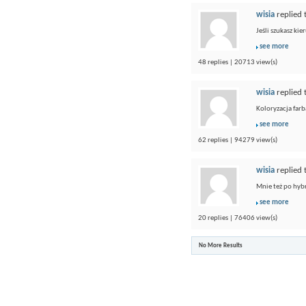
wisia
replied 
Jeśli szukasz ki
see more
48 replies | 20713 view(s)
wisia
replied 
Koloryzacja farb
see more
62 replies | 94279 view(s)
wisia
replied 
Mnie też po hybr
see more
20 replies | 76406 view(s)
No More Results