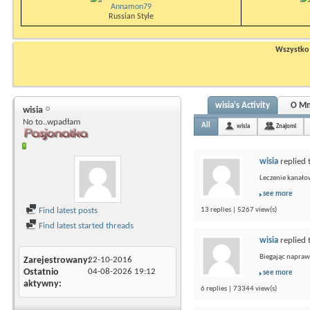
Annamon79
Russian Style
Wszystko n
wisia's Activity
O Mn
wisia
No to..wpadłam
All
wisia
Znajomi
wisia
replied 
Leczenie kanało
see more
Find latest posts
13 replies | 5267 view(s)
Find latest started threads
wisia
replied 
Biegając naprawd
Zarejestrowany
22-10-2016
Ostatnio
04-08-2026
19:12
see more
aktywny
6 replies | 73344 view(s)