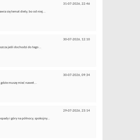
31-07-2026,
22:46
wia się temat diety, bo od niej...
30-07-2026,
12:10
zcza jeśli dochodzi do tego...
30-07-2026,
09:34
e gdzie muszę mieć nawet...
29-07-2026,
23:14
pady i góry na północy, spokojny...