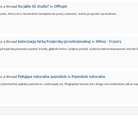
to a thread
Na jakie iść studia?
in
Offtopic
erunku, który da ci konkretne narzędzia do pracy z danymi, warto przyjrzeć się studiom...
to a thread
koloryzacja farbą fryzjerską (proofesjonalną)
in
Włosy - Fryzury
ą fryzjerską pozwala uzyskać trwały, głęboki kolor i piękny połysk, a jednocześnie dopasować odcień 
to a thread
Pękające naturalne paznokcie
in
Paznokcie naturalne
ydzie bardzo pękały paznokcie, rozdwajały się. Wyglądały bardzo źle i długo nie wiedziałam jak je n