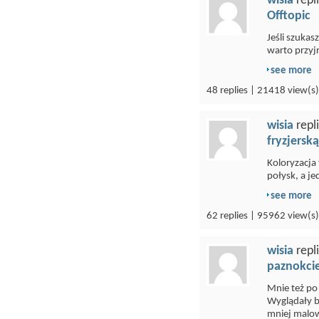
wisia
repl
Offtopic
Jeśli szukas
warto przyjr
see more
48 replies | 21418 view(s)
wisia
repl
fryzjersk
Koloryzacja 
połysk, a j
see more
62 replies | 95962 view(s)
wisia
repl
paznokci
Mnie też po
Wyglądały ba
mniej malow