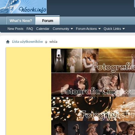
What's New?
Forum
New Posts
FAQ
Calendar
Community
Forum Actions
Quick Links
Lista użytkowników
wisia