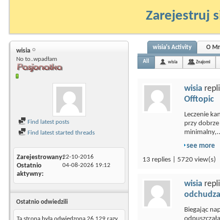
Zarejestruj s
wisia's Activity
O Mn
wisia
No to..wpadłam
All
wisia
Znajomi
wisia
repl
Offtopic
Leczenie kan
Find latest posts
przy dobrz
minimalny,..
Find latest started threads
see more
Zarejestrowany
22-10-2016
13 replies | 5720 view(s)
Ostatnio
04-08-2026
19:12
aktywny
wisia
repl
odchudza
Ostatnio odwiedzili
Biegając na
odpuszczałam
Ta strona była odwiedzona
26 129
razy.