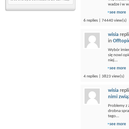
wadze i w wy
see more
6 replies | 74440 view(s)
wisia
repl
in
Offtopi
Wybór imieni
się nowi opi
niej...
see more
4 replies | 3823 view(s)
wisia
repl
nimi zwią
Problemy z 
drobna spra
tego...
see more