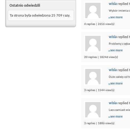
wisia
replied 
Ostatnio odwiedzili
Wybór imienia dl
Ta strona była odwiedzona
25 709
razy.
see more
4 replies | 2656 view(s)
wisia
replied 
Problemy z zębam
see more
20 replies | 18246 view(s)
wisia
replied 
Dużo zależy od t
see more
3 replies | 1544 view(s)
wisia
replied 
Laos zamiast wi
see more
3 replies | 1886 view(s)