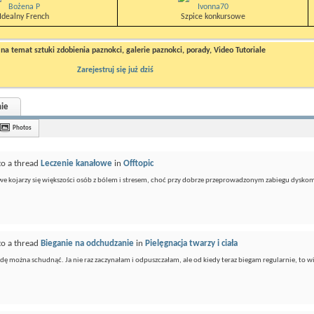
Bożena P
Ivonna70
Idealny French
Szpice konkursowe
a temat sztuki zdobienia paznokci, galerie paznokci, porady, Video Tutoriale
Zarejestruj się już dziś
ie
Photos
to a thread
Leczenie kanałowe
in
Offtopic
we kojarzy się większości osób z bólem i stresem, choć przy dobrze przeprowadzonym zabiegu dyskom
to a thread
Bieganie na odchudzanie
in
Pielęgnacja twarzy i ciała
ę można schudnąć. Ja nie raz zaczynałam i odpuszczałam, ale od kiedy teraz biegam regularnie, to wi