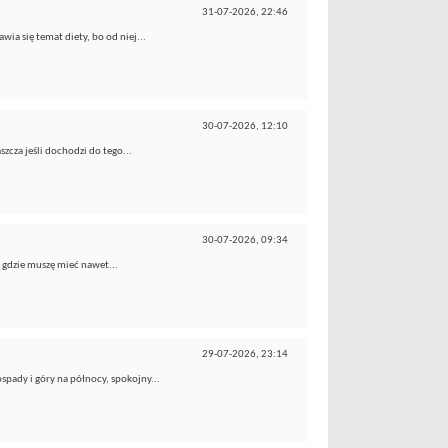
31-07-2026,
22:46
wia się temat diety, bo od niej...
30-07-2026,
12:10
zcza jeśli dochodzi do tego...
30-07-2026,
09:34
e gdzie muszę mieć nawet...
29-07-2026,
23:14
pady i góry na północy, spokojny...