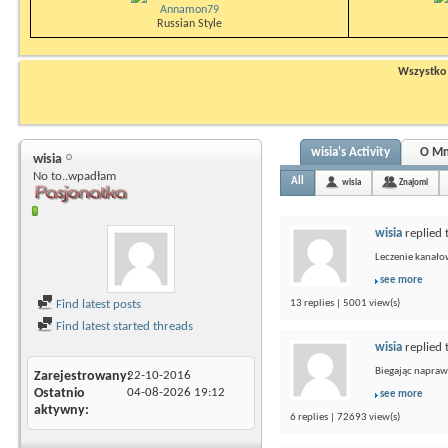
Annamon79
Russian Style
Wszystko n
wisia's Activity
O Mn
wisia
No to..wpadłam
All
wisia
Znajomi
wisia
replied 
Leczenie kanało
see more
Find latest posts
13 replies | 5001 view(s)
Find latest started threads
wisia
replied 
Biegając naprawd
Zarejestrowany
22-10-2016
Ostatnio
04-08-2026
19:12
see more
aktywny
6 replies | 72693 view(s)