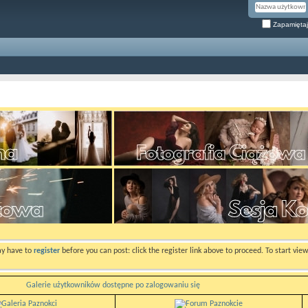
Zapamiętaj
ay have to
register
before you can post: click the register link above to proceed. To start vi
Galerie użytkowników dostępne po zalogowaniu się