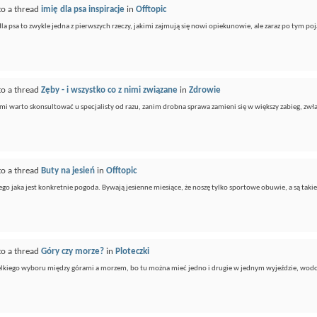
to a thread
imię dla psa inspiracje
in
Offtopic
a psa to zwykle jedna z pierwszych rzeczy, jakimi zajmują się nowi opiekunowie, ale zaraz po tym poja
to a thread
Zęby - i wszystko co z nimi związane
in
Zdrowie
i warto skonsultować u specjalisty od razu, zanim drobna sprawa zamieni się w większy zabieg, zwłas
to a thread
Buty na jesień
in
Offtopic
ego jaka jest konkretnie pogoda. Bywają jesienne miesiące, że noszę tylko sportowe obuwie, a są taki
to a thread
Góry czy morze?
in
Ploteczki
elkiego wyboru między górami a morzem, bo tu można mieć jedno i drugie w jednym wyjeździe, wodos