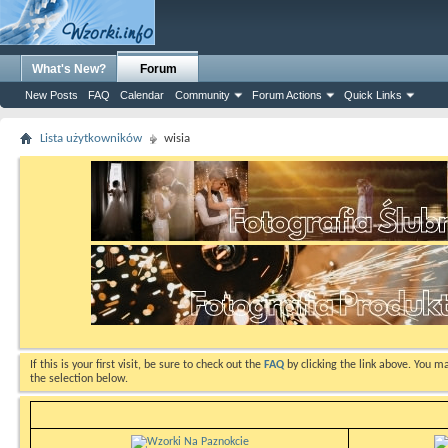
What's New?
Forum
New Posts
FAQ
Calendar
Community
Forum Actions
Quick Links
Lista użytkowników
wisia
If this is your first visit, be sure to check out the
FAQ
by clicking the link above. You m
the selection below.