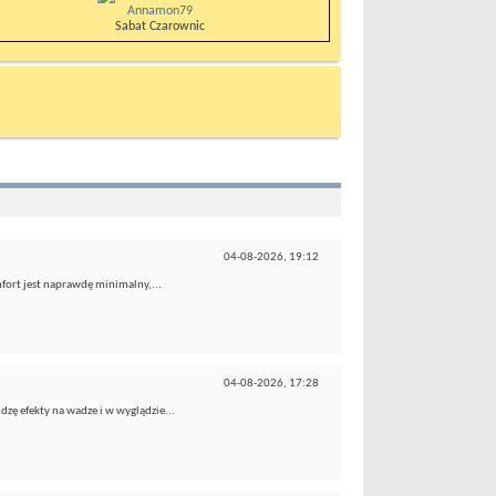
Annamon79
Sabat Czarownic
04-08-2026,
19:12
fort jest naprawdę minimalny,...
04-08-2026,
17:28
dzę efekty na wadze i w wyglądzie...