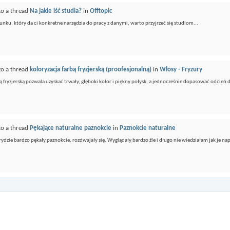
to a thread
Na jakie iść studia?
in
Offtopic
erunku, który da ci konkretne narzędzia do pracy z danymi, warto przyjrzeć się studiom...
to a thread
koloryzacja farbą fryzjerską (proofesjonalną)
in
Włosy - Fryzury
ą fryzjerską pozwala uzyskać trwały, głęboki kolor i piękny połysk, a jednocześnie dopasować odcień 
to a thread
Pękające naturalne paznokcie
in
Paznokcie naturalne
ydzie bardzo pękały paznokcie, rozdwajały się. Wyglądały bardzo źle i długo nie wiedziałam jak je n