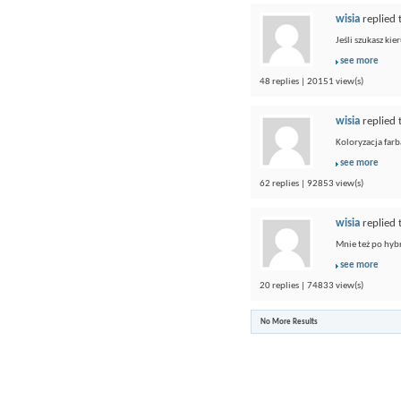
wisia
replied 
Jeśli szukasz ki
see more
48 replies | 20151 view(s)
wisia
replied 
Koloryzacja farb
see more
62 replies | 92853 view(s)
wisia
replied 
Mnie też po hybr
see more
20 replies | 74833 view(s)
No More Results