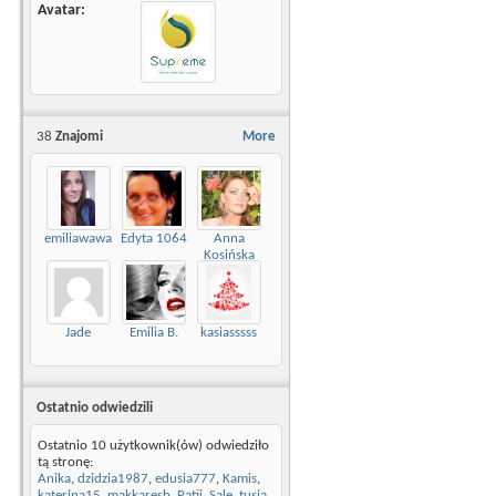
Avatar
38
Znajomi
More
emiliawawa
Edyta 1064
Anna
Kosińska
Jade
Emilia B.
kasiasssss
Ostatnio odwiedzili
Ostatnio 10 użytkownik(ów) odwiedziło
tą stronę:
Anika
,
dzidzia1987
,
edusia777
,
Kamis
,
katerina15
,
makkaresh
,
Patii
,
Sale
,
tusia
,