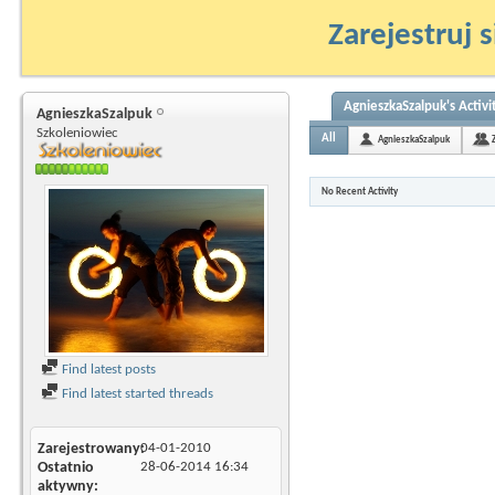
Zarejestruj s
AgnieszkaSzalpuk's Activi
AgnieszkaSzalpuk
Szkoleniowiec
All
AgnieszkaSzalpuk
No Recent Activity
Find latest posts
Find latest started threads
Zarejestrowany
04-01-2010
Ostatnio
28-06-2014
16:34
aktywny