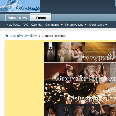
What's New?
Forum
New Posts
FAQ
Calendar
Community
Forum Actions
Quick Links
Lista użytkowników
AgnieszkaSzalpuk