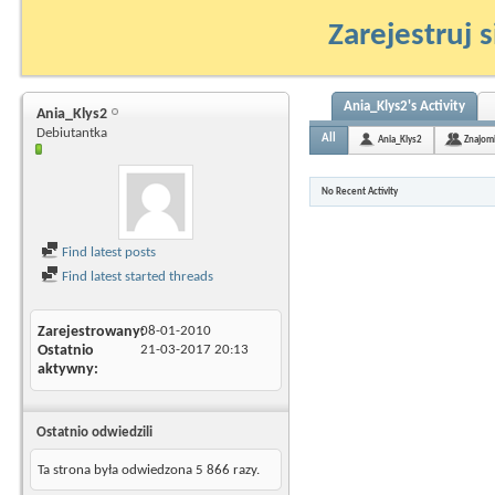
Zarejestruj s
Ania_Klys2's Activity
Ania_Klys2
Debiutantka
All
Ania_Klys2
Znajom
No Recent Activity
Find latest posts
Find latest started threads
Zarejestrowany
08-01-2010
Ostatnio
21-03-2017
20:13
aktywny
Ostatnio odwiedzili
Ta strona była odwiedzona
5 866
razy.