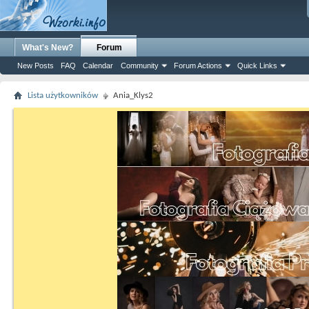
What's New?
Forum
New Posts
FAQ
Calendar
Community
Forum Actions
Quick Links
Lista użytkowników
Ania_Klys2