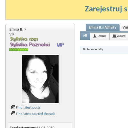
Zarejestruj s
Emilia B.'s Activity
Vis
Emilia B.
VIP
All
Emilia B.
Znajomi
No Recent Activity
Find latest posts
Find latest started threads
11-01-2010