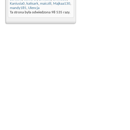
Kaniusia0
,
katisark
,
maiczili
,
Majkaa130
,
mandy185
,
Ulencja
Ta strona była odwiedzona
98 535
razy.