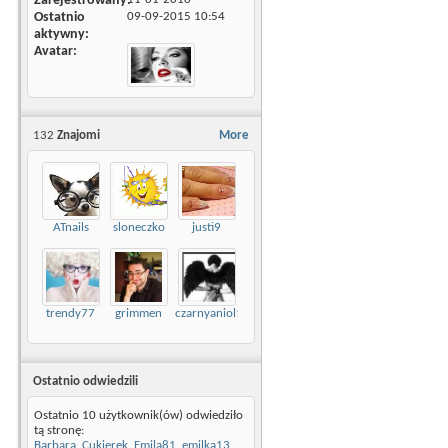
Zarejestrowany
Ostatnio
09-09-2015
10:54
aktywny
Avatar
132
Znajomi
More
ATnails
sloneczko
justi9
trendy77
grimmen
czarnyaniol121
Ostatnio odwiedzili
Ostatnio 10 użytkownik(ów) odwiedziło
tą stronę:
Barbara
,
Cukierek
,
Emila81
,
emilka13
,