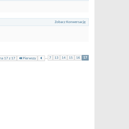
Zobacz Konwersację
...
7
13
14
15
16
17
Pierwszy
na 17 z 17