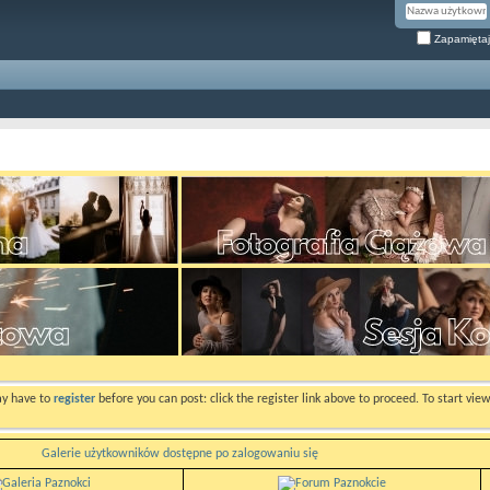
Zapamiętaj
ay have to
register
before you can post: click the register link above to proceed. To start vi
Galerie użytkowników dostępne po zalogowaniu się