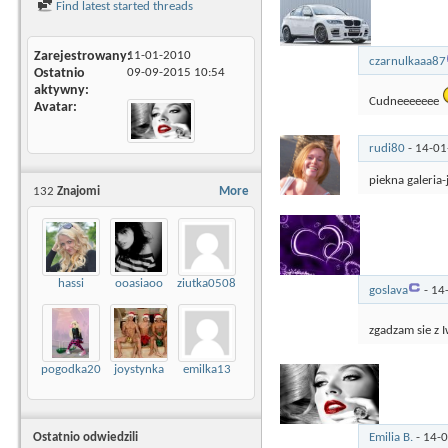
Find latest started threads
Zarejestrowany
11-01-2010
czarnulkaaa87
Ostatnio
09-09-2015
10:54
aktywny
Cudneeeeeee
Avatar
rudi80
-
14-0
piekna galeria
132
Znajomi
More
hassi
ooasiaoo
ziutka0508
goslava
-
14
zgadzam sie z 
pogodka20
joystynka
emilka13
Ostatnio odwiedzili
Emilia B.
-
14-