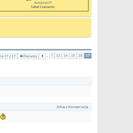
Annamon79
Sabat Czarownic
...
7
13
14
15
16
17
Pierwszy
na 17 z 17
Zobacz Konwersację