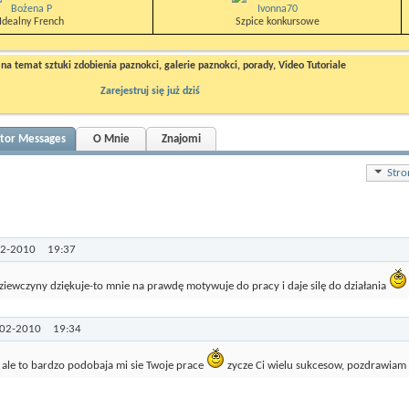
Bożena P
Ivonna70
Idealny French
Szpice konkursowe
a temat sztuki zdobienia paznokci, galerie paznokci, porady, Video Tutoriale
Zarejestruj się już dziś
itor Messages
O Mnie
Znajomi
Stro
02-2010
19:37
ewczyny dziękuje-to mnie na prawdę motywuje do pracy i daje silę do działania
-02-2010
19:34
 ale to bardzo podobaja mi sie Twoje prace
zycze Ci wielu sukcesow, pozdrawiam