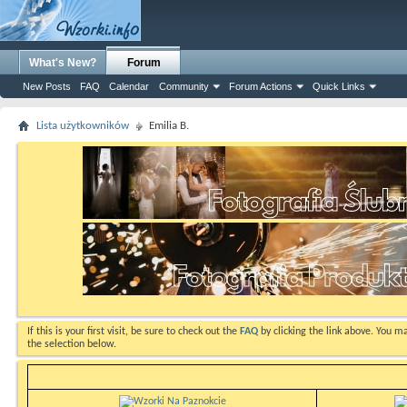
What's New?
Forum
New Posts
FAQ
Calendar
Community
Forum Actions
Quick Links
Lista użytkowników
Emilia B.
If this is your first visit, be sure to check out the
FAQ
by clicking the link above. You m
the selection below.