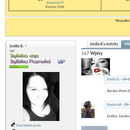
Annamon79
Russian Style
Wszystko n
Emilia B.'s Activity
Vis
Emilia B.
VIP
167
Wpisy
Emilia B.
-
04-
Bardzo Wam dzi
Kasiaczek
-
04
Emilko, bardzo
Find latest posts