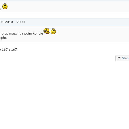
zo
-01-2010
20:41
h prac masz na swoim koncie
epło.
o
167
z
167
Stro