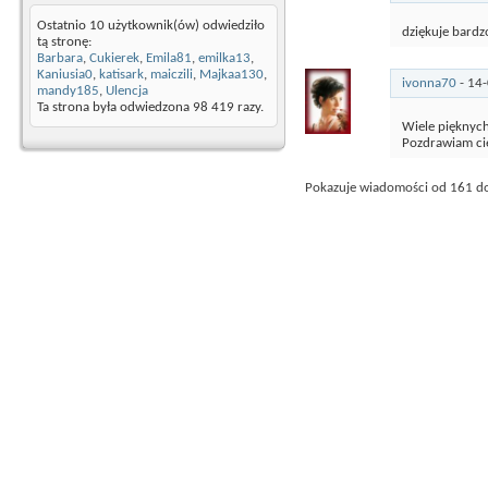
Ostatnio 10 użytkownik(ów) odwiedziło
dziękuje bard
tą stronę:
Barbara
,
Cukierek
,
Emila81
,
emilka13
,
Kaniusia0
,
katisark
,
maiczili
,
Majkaa130
,
ivonna70
-
14
mandy185
,
Ulencja
Ta strona była odwiedzona
98 419
razy.
Wiele pięknyc
Pozdrawiam ci
Pokazuje wiadomości od 161 d