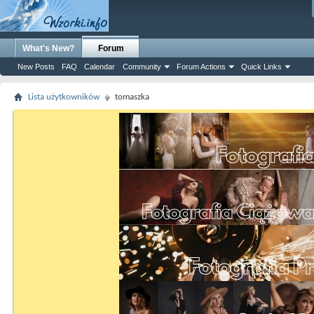
What's New?
Forum
New Posts
FAQ
Calendar
Community
Forum Actions
Quick Links
Lista użytkowników
tomaszka