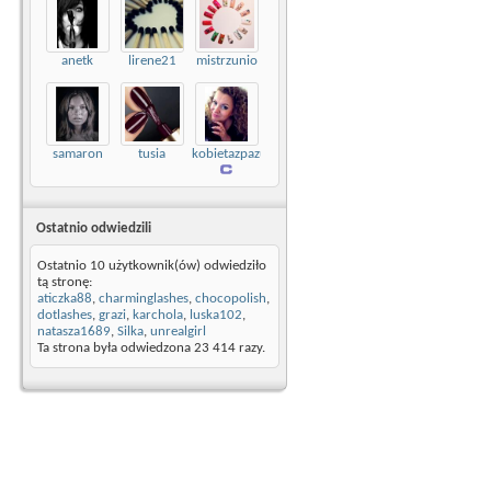
anetk
lirene21
mistrzunio
samaron
tusia
kobietazpazurem
Ostatnio odwiedzili
Ostatnio 10 użytkownik(ów) odwiedziło
tą stronę:
aticzka88
,
charminglashes
,
chocopolish
,
dotlashes
,
grazi
,
karchola
,
luska102
,
natasza1689
,
Silka
,
unrealgirl
Ta strona była odwiedzona
23 414
razy.