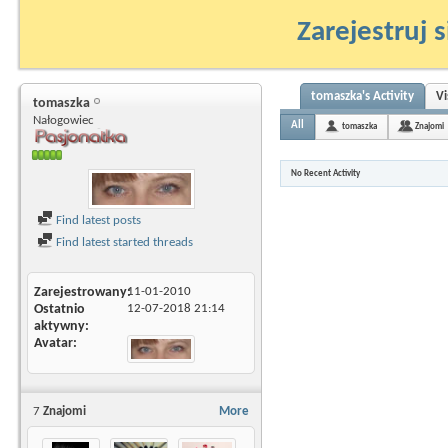
Zarejestruj s
tomaszka's Activity
Vi
tomaszka
Nałogowiec
All
tomaszka
Znajomi
No Recent Activity
Find latest posts
Find latest started threads
Zarejestrowany
11-01-2010
Ostatnio
12-07-2018
21:14
aktywny
Avatar
7
Znajomi
More