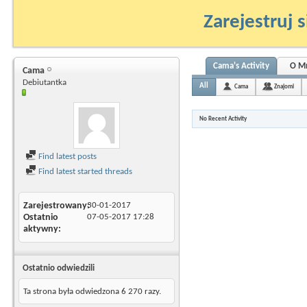
Zarejestruj s
Cama's Activity
O M
Cama
Debiutantka
All
Cama
Znajomi
No Recent Activity
Find latest posts
Find latest started threads
Zarejestrowany
30-01-2017
Ostatnio
07-05-2017
17:28
aktywny
Ostatnio odwiedzili
Ta strona była odwiedzona
6 270
razy.