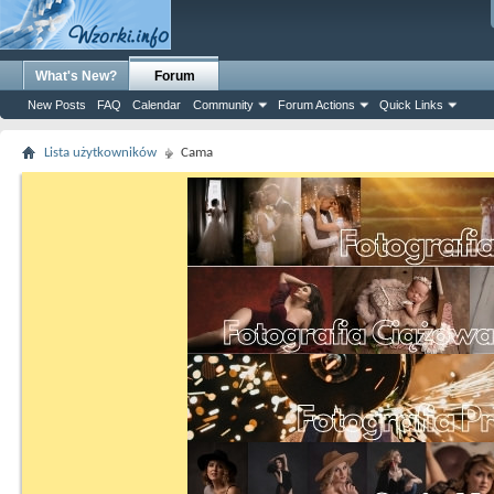
What's New?
Forum
New Posts
FAQ
Calendar
Community
Forum Actions
Quick Links
Lista użytkowników
Cama