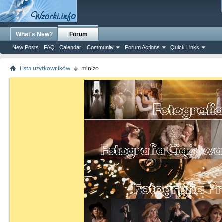
What's New?
Forum
New Posts
FAQ
Calendar
Community
Forum Actions
Quick Links
Lista użytkowników
minizo