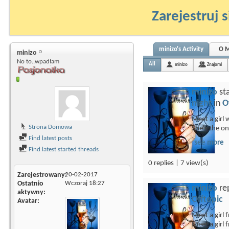
Zarejestruj s
minizo's Activity
O M
minizo
No to..wpadłam
All
minizo
Znajomi
minizo
st
night
in
O
Meet a girl 
Strona Domowa
She's the on
Find latest posts
see more
Find latest started threads
0 replies | 7 view(s)
Zarejestrowany
20-02-2017
Ostatnio
Wczoraj
18:27
minizo
rep
aktywny
Offtopic
Avatar
Meet a girl 
Meet a girl