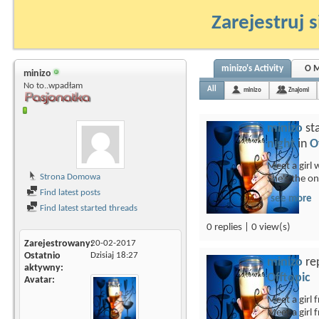
Zarejestruj s
minizo's Activity
O M
minizo
No to..wpadłam
All
minizo
Znajomi
minizo
st
night
in
O
Meet a girl 
Strona Domowa
She's the on
Find latest posts
see more
Find latest started threads
0 replies | 0 view(s)
Zarejestrowany
20-02-2017
Ostatnio
Dzisiaj
18:27
minizo
rep
aktywny
Offtopic
Avatar
Meet a girl 
Meet a girl