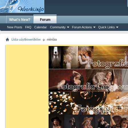
What's New?
Forum
New Posts
FAQ
Calendar
Community
Forum Actions
Quick Links
Lista użytkowników
minizo