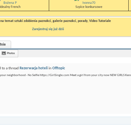
Bożena P
Ivonna70
Idealny French
Szpice konkursowe
a temat sztuki zdobienia paznokci, galerie paznokci, porady, Video Tutoriale
Zarejestruj się już dziś
nie
Photos
d to a thread
Rezerwacja hoteli
in
Offtopic
 your neighborhood - No Selfie https://GirlSingle.com Meet a girl from your city now NEW GIRLS Kenna