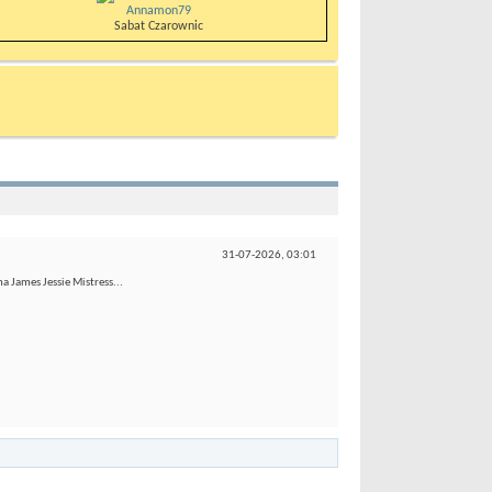
Annamon79
Sabat Czarownic
31-07-2026,
03:01
 James Jessie Mistress...