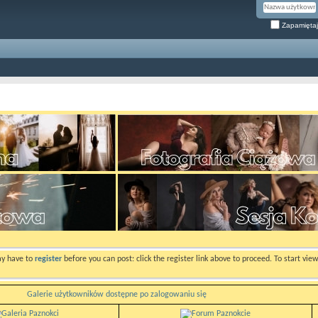
Zapamiętaj
ay have to
register
before you can post: click the register link above to proceed. To start vi
Galerie użytkowników dostępne po zalogowaniu się