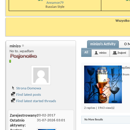
Annamon79
Russian Style
Wszystko n
minizo's Activity
O M
minizo
No to..wpadłam
All
minizo
Znajomi
minizo
replie
Meet a girl from
see more
Strona Domowa
Find latest posts
Find latest started threads
2 replies | 1963 view(s)
Zarejestrowany
20-02-2017
Ostatnio
31-07-2026
03:01
No More Results
aktywny