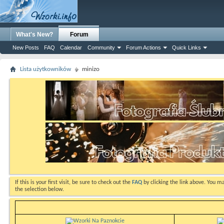
What's New?
Forum
New Posts
FAQ
Calendar
Community
Forum Actions
Quick Links
Lista użytkowników
minizo
If this is your first visit, be sure to check out the
FAQ
by clicking the link above. You m
the selection below.